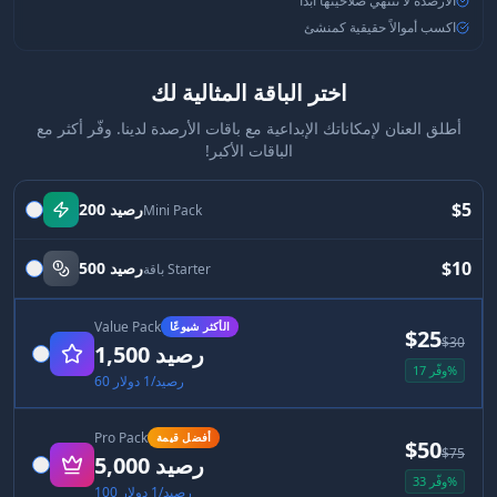
الأرصدة لا تنتهي صلاحيتها أبدًا
اكسب أموالاً حقيقية كمنشئ
اختر الباقة المثالية لك
أطلق العنان لإمكاناتك الإبداعية مع باقات الأرصدة لدينا. وفّر أكثر مع
الباقات الأكبر!
$5
200 رصيد
Mini Pack
$10
500 رصيد
باقة Starter
Value Pack
الأكثر شيوعًا
$25
$30
1,500 رصيد
وفّر 17%
60 رصيد/1 دولار
Pro Pack
أفضل قيمة
$50
$75
5,000 رصيد
وفّر 33%
100 رصيد/1 دولار