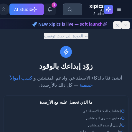
Skip to conte
7
xipics
AI Studio
AI
Studio
NEW xipics is live — soft launch 🚀
← العودة إلى حيث توقفت
زوّد إبداعك بالوقود
أنشئ فنًا بالذكاء الاصطناعي وادعم المنشئين و
اكسب أموالاً
حقيقية
— كل ذلك بالأرصدة.
ما الذي تحصل عليه مع الأرصدة
إنشاءات الذكاء الاصطناعي
محتوى حصري للمنشئين
أرسل أرصدة للمنشئين