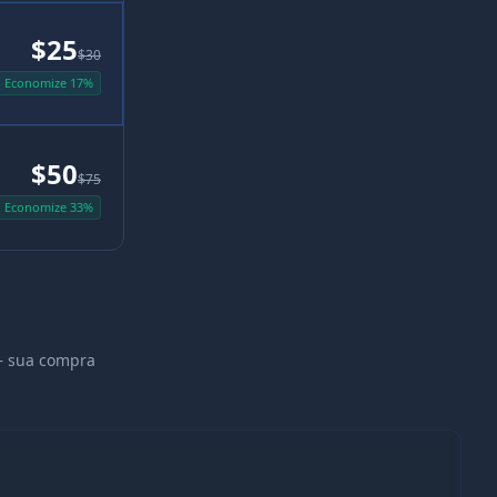
$25
$30
Economize 17%
$50
$75
Economize 33%
— sua compra