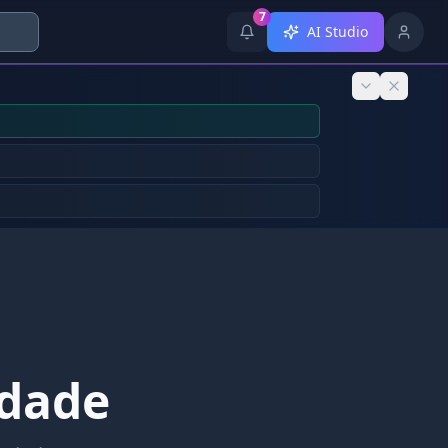
7
AI Studio
idade