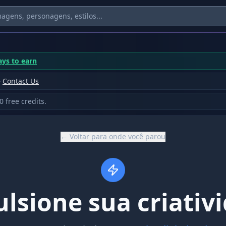
ys to earn
—
Contact Us
 free credits.
← Voltar para onde você parou
lsione sua criativ