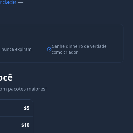
erdade
—
Ganhe dinheiro de verdade
s nunca expiram
como criador
ocê
com pacotes maiores!
$5
$10