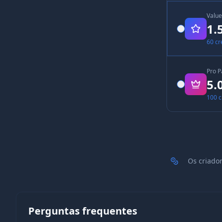
Value
1.
60 cr
Pro P
5.
100 c
Os criado
Perguntas frequentes