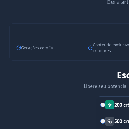
Gere art
Conteúdo exclusiv
Gerações com IA
criadores
Es
Libere seu potencia
200 cr
500 cr